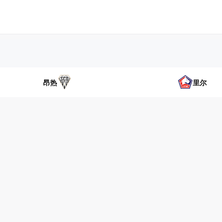
昂热
里尔