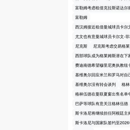
富勒姆考虑租借克拉斯诺达尔
富勒姆
西汉姆接近租借曼城球员卡尔
尤文也有意曼城球员卡尔文-菲
尼克斯
尼克斯考虑交易格莱
西部球队成为格莱姆斯潜在下
费迪南德希望穆里尼奥执教纽
基维奥尔回应米兰和罗马对自
基维奥尔没有转会谈判
格林
格林伍德在曼联夏窗出售名单
巴萨等球队有意关注格林伍德
斯卡洛尼将继续担任阿根廷主
斯卡洛尼与国家队签约至2026