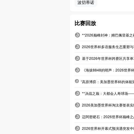
波切蒂诺
比赛回放
**2026巅峰封神：姆巴佩登基
2026世界杯多语服务生态重塑
基于2026年世界杯跨赛区共享
《海拔8848的哨声：2026世界
“高原博弈：美加墨世界杯的体能
**决战之巅：大都会人寿球场——
2026美加墨世界杯淘汰赛签表
迈阿密硬石：2026世界杯巅峰
2026世界杯开幕式预演遇突发