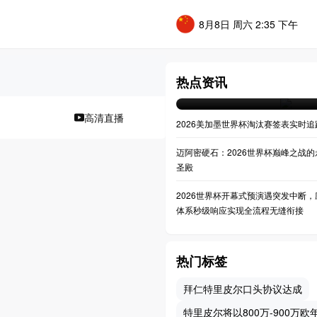
8月8日 周六 2:35 下午
**决战之巅：大都会人寿球
世界杯决赛全景透视**
热点资讯
07-20 04:36
高清直播
2026美加墨世界杯淘汰赛签表实时追
迈阿密硬石：2026世界杯巅峰之战的
圣殿
2026世界杯开幕式预演遇突发中断，
体系秒级响应实现全流程无缝衔接
热门标签
拜仁特里皮尔口头协议达成
特里皮尔将以800万-900万欧