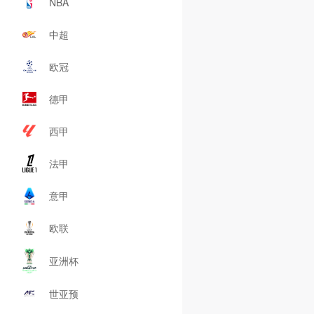
NBA
中超
欧冠
德甲
西甲
法甲
意甲
欧联
亚洲杯
世亚预